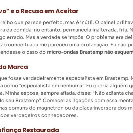
ivo” e a Recusa em Aceitar
elho que parece perfeito, mas é inútil. O painel brilha
 da comida, no entanto, permanecia inalterada, fria. N
lgo errado. Mas a verdade se impôs. O problema era del
tão conceituada me pareceu uma profanação. Eu não pr
ntendesse o caso do
micro-ondas Brastemp não esquen
 da Marca
que fosse verdadeiramente especialista em Brastemp. M
soa como “especialista em nenhuma”. Eu queria alguém q
. Minha esposa, sempre afiada, disse: “Não adianta cha
do seu Brastemp”. Comecei as ligações com essa menta
s comuns do magnetron ou da placa inversora dos mo
as dos verdadeiros conhecedores.
onfiança Restaurada