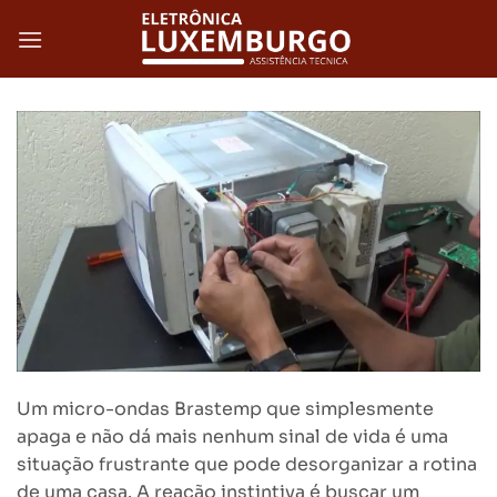
Skip
to
content
Um micro-ondas Brastemp que simplesmente
apaga e não dá mais nenhum sinal de vida é uma
situação frustrante que pode desorganizar a rotina
de uma casa. A reação instintiva é buscar um