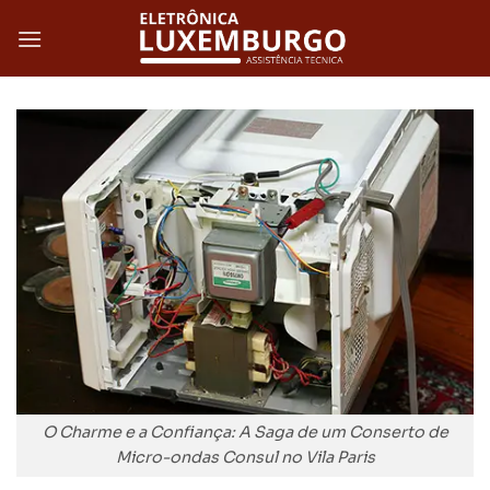
Skip
to
content
O Charme e a Confiança: A Saga de um Conserto de
Micro-ondas Consul no Vila Paris