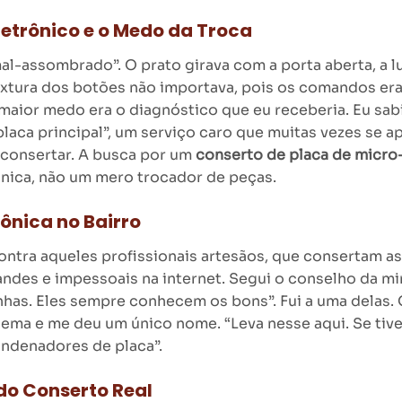
letrônico e o Medo da Troca
l-assombrado”. O prato girava com a porta aberta, a l
extura dos botões não importava, pois os comandos era
 maior medo era o diagnóstico que eu receberia. Eu sab
 placa principal”, um serviço caro que muitas vezes se 
a consertar. A busca por um
conserto de placa de micro
nica, não um mero trocador de peças.
rônica no Bairro
ntra aqueles profissionais artesãos, que consertam as 
andes e impessoais na internet. Segui o conselho da m
has. Eles sempre conhecem os bons”. Fui a uma delas. 
ma e me deu um único nome. “Leva nesse aqui. Se tiver
ondenadores de placa”.
 do Conserto Real