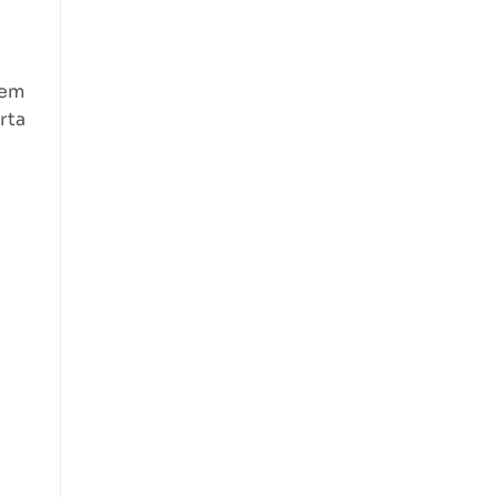
 em
rta