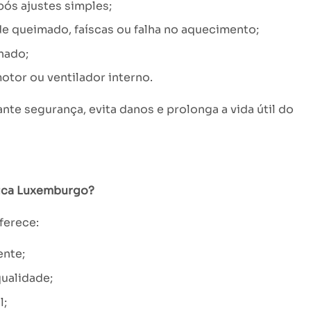
ós ajustes simples;
 queimado, faíscas ou falha no aquecimento;
hado;
tor ou ventilador interno.
te segurança, evita danos e prolonga a vida útil do
nica Luxemburgo?
ferece:
ente;
ualidade;
l;