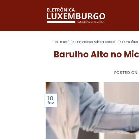
Skip
to
content
"DICAS"
,
"ELETRODOMÉSTICOS"
,
"ELETRÔN
Barulho Alto no M
POSTED ON
10
fev