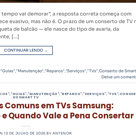
 tempo vai demorar”, a resposta correta começa com
rece evasivo, mas não é. O prazo de um conserto de TV 
eta de balcão — ele nasce do tipo de avaria, da
nte, […]
CONTINUAR LENDO
→
,
"Guias"
,
"Manutenção"
,
"Reparos"
,
"Serviços"
,
"TVs"
,
Conserto de Smart
Deixe um coment
ICOS"
,
"GUIAS"
,
"MANUTENÇÃO"
,
"REPAROS"
,
"SERVIÇOS"
,
"TVS"
,
CONSE
DE SMART TV
s Comuns em TVs Samsung:
 e Quando Vale a Pena Consertar
ON
13 DE JULHO DE 2026
BY
ANTENOR