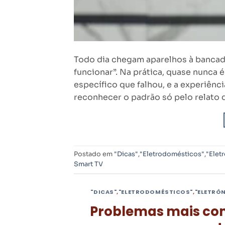
Todo dia chegam aparelhos à bancad
funcionar”. Na prática, quase nunca
específico que falhou, e a experiê
reconhecer o padrão só pelo relato d
Postado em
"Dicas"
,
"Eletrodomésticos"
,
"Elet
Smart TV
"DICAS"
,
"ELETRODOMÉSTICOS"
,
"ELETRÔ
Problemas mais com