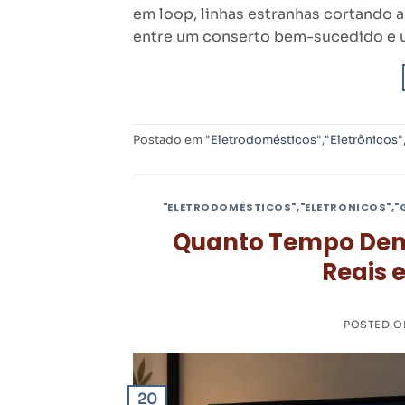
em loop, linhas estranhas cortando 
entre um conserto bem-sucedido e 
Postado em
"Eletrodomésticos"
,
"Eletrônicos"
"ELETRODOMÉSTICOS"
,
"ELETRÔNICOS"
,
"
Quanto Tempo Dem
Reais e
POSTED 
20