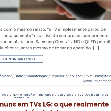
a com o mesmo relato: “a TV simplesmente parou de
 é “simplesmente” nada. Existe sempre um componente
ncia acumulada com Samsung Crystal UHD e QLED permi
o cliente, antes mesmo de tocar no aparelho. […]
CONTINUAR LENDO
→
rônicos"
,
"Guias"
,
"Manutenção"
,
"Reparos"
,
"Serviços"
,
"TVs"
,
Conserto 
Deixe um coment
NICOS"
,
"MANUTENÇÃO"
,
"REPAROS"
,
"SERVIÇOS"
,
"TVS"
,
CONSERTO DE
SMART TV
uns em TVs LG: o que realmente