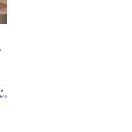
te
de
ário