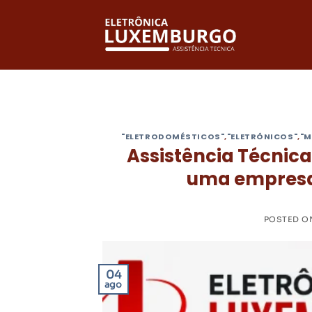
Skip
to
content
"ELETRODOMÉSTICOS"
,
"ELETRÔNICOS"
,
"M
Assistência Técnic
uma empresa
POSTED 
04
ago