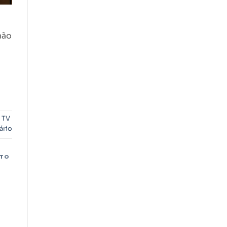
não
 TV
ário
RTO