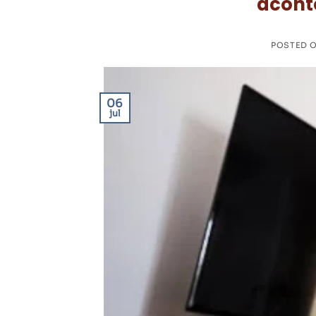
aconte
POSTED 
06
jul