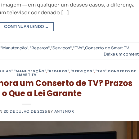
a imagem — em qualquer um desses casos, a diferença
um televisor condenado […]
CONTINUAR LENDO
→
,
"Manutenção"
,
"Reparos"
,
"Serviços"
,
"TVs"
,
Conserto de Smart TV
Deixe um coment
GUIAS"
,
"MANUTENÇÃO"
,
"REPAROS"
,
"SERVIÇOS"
,
"TVS"
,
CONSERTO DE
SMART TV
ora um Conserto de TV? Prazos
 o Que a Lei Garante
ON
20 DE JULHO DE 2026
BY
ANTENOR