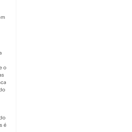
em
a
e o
as
aca
ndo
 do
s é