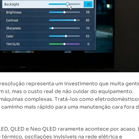
 resolução representa um investimento que muita gent
m si, mas o custo real de não cuidar do equipamento.
máquinas complexas. Tratá-los como eletrodoméstico
 o caminho mais rápido para uma manutenção cara fora 
LED, QLED e Neo QLED raramente acontece por acaso. 
térmico, oscilações invisíveis na rede elétrica e