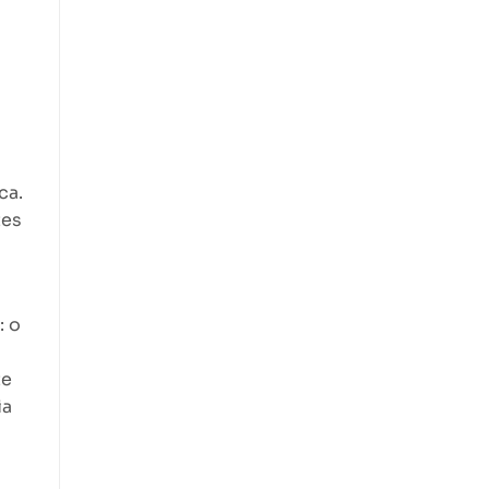
ca.
tes
: o
te
ia