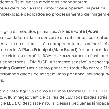
 dentro. Televisores modernos abandonaram
elas de tubo de raios catódicos e operam, na prática,
omplexidade dedicados ao processamento de imagem 
riga três módulos primários. A
Placa Fonte (Power
ernada da tomada e a converte em diferentes correntes
 restante do sistema — é o componente mais vulnerável 
 de rede. A
Placa Principal (Main Board)
é o cérebro do
 de vídeo, a memória RAM, o armazenamento flash ond
os conectores HDMI/USB. Altamente sensível a descarg
iming Control)
atua como ponte de tradução entre a Pl
stribuindo dados de imagem linha por linha, milissegu
ls.
em cristal líquido (como as linhas Crystal UHD e QLED
z. A iluminação vem de barras de LED localizadas atrás
Edge LED). O desgaste natural dessas pequenas lâmpada