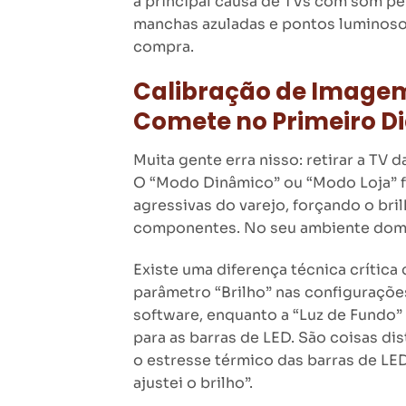
a principal causa de TVs com som pe
manchas azuladas e pontos luminoso
compra.
Calibração de Imagem
Comete no Primeiro D
Muita gente erra nisso: retirar a TV 
O “Modo Dinâmico” ou “Modo Loja” f
agressivas do varejo, forçando o bril
componentes. No seu ambiente domés
Existe uma diferença técnica crítica
parâmetro “Brilho” nas configurações
software, enquanto a “Luz de Fundo” 
para as barras de LED. São coisas dist
o estresse térmico das barras de LED
ajustei o brilho”.