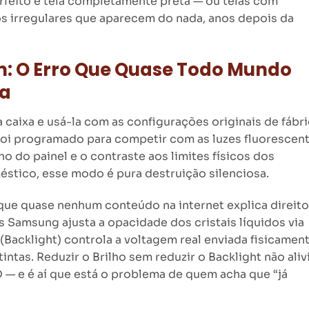
rfeito e tela completamente preta — ou telas com
s irregulares que aparecem do nada, anos depois da
: O Erro Que Quase Todo Mundo
ia
da caixa e usá-la com as configurações originais de fábri
oi programado para competir com as luzes fluorescen
ho do painel e o contraste aos limites físicos dos
tico, esse modo é pura destruição silenciosa.
 que quase nenhum conteúdo na internet explica direito
 Samsung ajusta a opacidade dos cristais líquidos via
(Backlight) controla a voltagem real enviada fisicamen
intas. Reduzir o Brilho sem reduzir o Backlight não aliv
 — e é aí que está o problema de quem acha que “já