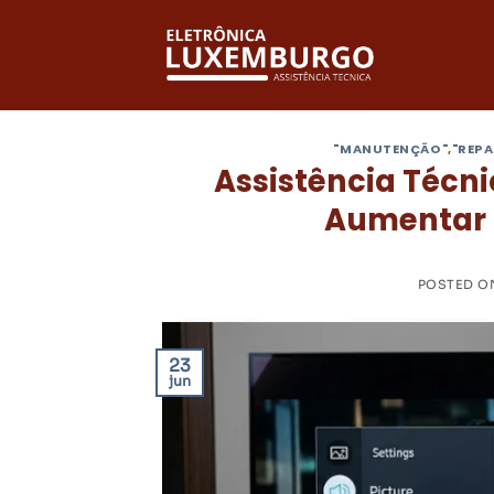
Skip
to
content
"MANUTENÇÃO"
,
"REP
Assistência Técn
Aumentar a
POSTED 
23
jun