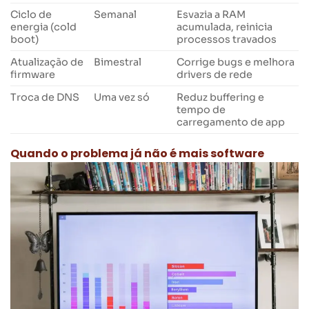
Ciclo de
Semanal
Esvazia a RAM
energia (cold
acumulada, reinicia
boot)
processos travados
Atualização de
Bimestral
Corrige bugs e melhora
firmware
drivers de rede
Troca de DNS
Uma vez só
Reduz buffering e
tempo de
carregamento de app
Quando o problema já não é mais software