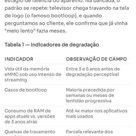
estágio de falência do aparelho. Na bancada, o
padrão se repete: televisor chega travando na tela
de logo (o famoso bootloop), e quando
perguntamos ao cliente, ele confirma que já vinha
“meio lento” fazia meses.
Tabela 1 — Indicadores de degradação
INDICADOR
OBSERVAÇÃO DE CAMPO
Vida útil da memória
Entre 3 e 5 anos antes de
eMMC sob uso intenso de
degradação perceptível
streaming
Casos de bootloop
Maioria precedida por
semanas ou meses de
lentidão progressiva
Consumo de RAM de
Até 4x maior nos aplicativos
apps atuais vs. versões
mais usados
de 3 anos atrás
Queixas de travamento
Parcela relevante dos