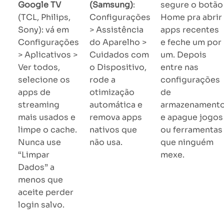
Google TV
(Samsung)
:
segure o botão
(TCL, Philips,
Configurações
Home pra abrir
Sony): vá em
> Assistência
apps recentes
Configurações
do Aparelho >
e feche um por
> Aplicativos >
Cuidados com
um. Depois
Ver todos,
o Dispositivo,
entre nas
selecione os
rode a
configurações
apps de
otimização
de
streaming
automática e
armazenament
mais usados e
remova apps
e apague jogos
limpe o cache.
nativos que
ou ferramentas
Nunca use
não usa.
que ninguém
“Limpar
mexe.
Dados” a
menos que
aceite perder
login salvo.