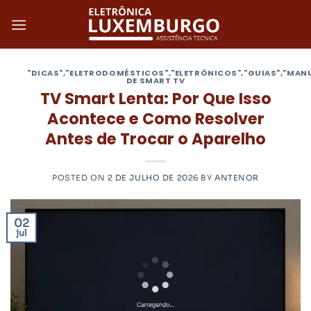
Skip
to
content
"DICAS"
,
"ELETRODOMÉSTICOS"
,
"ELETRÔNICOS"
,
"GUIAS"
,
"MAN
DE SMART TV
TV Smart Lenta: Por Que Isso
Acontece e Como Resolver
Antes de Trocar o Aparelho
POSTED ON
2 DE JULHO DE 2026
BY
ANTENOR
02
jul