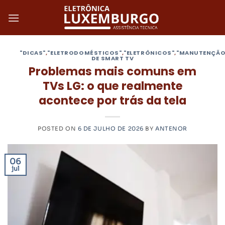
Skip
to
content
"DICAS"
,
"ELETRODOMÉSTICOS"
,
"ELETRÔNICOS"
,
"MANUTENÇÃO
DE SMART TV
Problemas mais comuns em
TVs LG: o que realmente
acontece por trás da tela
POSTED ON
6 DE JULHO DE 2026
BY
ANTENOR
06
jul