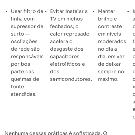
Usar filtro de
Evitar instalar a
Manter
I
linha com
TV em nichos
brilho e
supressor de
fechados; o
contraste
surto —
calor represado
em níveis
oscilações
acelera o
moderados
de rede são
desgaste dos
no dia a
responsáveis
capacitores
dia, em vez
por boa
eletrolíticos e
de deixar
parte das
dos
sempre no
queimas de
semicondutores.
máximo.
fonte
atendidas.
Nenhuma dessas práticas é sofisticada. O