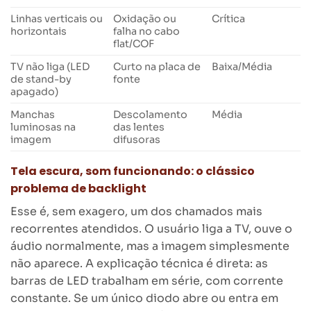
Linhas verticais ou
Oxidação ou
Crítica
horizontais
falha no cabo
flat/COF
TV não liga (LED
Curto na placa de
Baixa/Média
de stand-by
fonte
apagado)
Manchas
Descolamento
Média
luminosas na
das lentes
imagem
difusoras
Tela escura, som funcionando: o clássico
problema de backlight
Esse é, sem exagero, um dos chamados mais
recorrentes atendidos. O usuário liga a TV, ouve o
áudio normalmente, mas a imagem simplesmente
não aparece. A explicação técnica é direta: as
barras de LED trabalham em série, com corrente
constante. Se um único diodo abre ou entra em