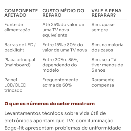
COMPONENTE
CUSTO MÉDIO DO
VALE A PENA
AFETADO
REPARO
REPARAR?
Fonte de
Até 25% do valor de
Sim, quase
alimentação
uma TV nova
sempre
equivalente
Barras de LED /
Entre 15% e 30% do
Sim, na maioria
backlight
valor de uma TV nova
dos casos
Placa principal
Entre 20% e 35%,
Sim, se a TV
(mainboard)
dependendo do
tiver menos de
modelo
5 anos
Painel
Frequentemente
Raramente
LCD/OLED
acima de 60%
compensa
trincado
O que os números do setor mostram
Levantamentos técnicos sobre vida útil de
eletrônicos apontam que TVs com iluminação
Edge-lit apresentam problemas de uniformidade