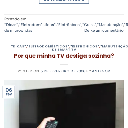
Postado em
"Dicas"
,
"Eletrodomésticos"
,
"Eletrônicos"
,
"Guias"
,
"Manutenção"
,
"
de microondas
Deixe um comentário
"DICAS"
,
"ELETRODOMÉSTICOS"
,
"ELETRÔNICOS"
,
"MANUTENÇÃO
DE SMART TV
Por que minha TV desliga sozinha?
POSTED ON
6 DE FEVEREIRO DE 2026
BY
ANTENOR
06
fev