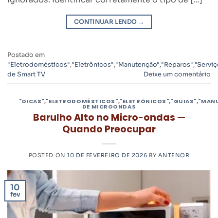
CONTINUAR LENDO
→
Postado em
"Eletrodomésticos"
,
"Eletrônicos"
,
"Manutenção"
,
"Reparos"
,
"Serviç
de Smart TV
Deixe um comentário
"DICAS"
,
"ELETRODOMÉSTICOS"
,
"ELETRÔNICOS"
,
"GUIAS"
,
"MAN
DE MICROONDAS
Barulho Alto no Micro-ondas —
Quando Preocupar
POSTED ON
10 DE FEVEREIRO DE 2026
BY
ANTENOR
10
fev