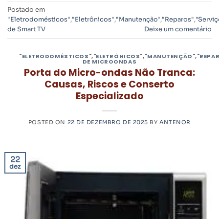
Postado em
"Eletrodomésticos"
,
"Eletrônicos"
,
"Manutenção"
,
"Reparos"
,
"Serviç
de Smart TV
Deixe um comentário
"ELETRODOMÉSTICOS"
,
"ELETRÔNICOS"
,
"MANUTENÇÃO"
,
"REPA
DE MICROONDAS
Porta do Micro-ondas Não Tranca:
Causas, Riscos e Conserto
Especializado
POSTED ON
22 DE DEZEMBRO DE 2025
BY
ANTENOR
22
dez