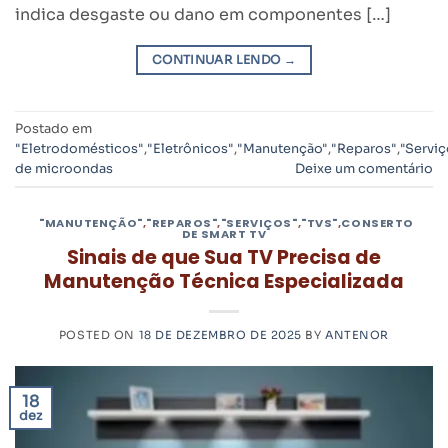
indica desgaste ou dano em componentes […]
CONTINUAR LENDO
→
Postado em
"Eletrodomésticos"
,
"Eletrônicos"
,
"Manutenção"
,
"Reparos"
,
"Serviç
de microondas
Deixe um comentário
"MANUTENÇÃO"
,
"REPAROS"
,
"SERVIÇOS"
,
"TVS"
,
CONSERTO
DE SMART TV
Sinais de que Sua TV Precisa de
Manutenção Técnica Especializada
POSTED ON
18 DE DEZEMBRO DE 2025
BY
ANTENOR
18
dez