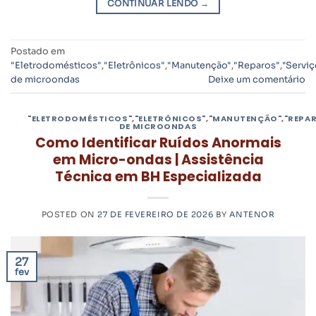
CONTINUAR LENDO
→
Postado em
"Eletrodomésticos"
,
"Eletrônicos"
,
"Manutenção"
,
"Reparos"
,
"Serviç
de microondas
Deixe um comentário
"ELETRODOMÉSTICOS"
,
"ELETRÔNICOS"
,
"MANUTENÇÃO"
,
"REPA
DE MICROONDAS
Como Identificar Ruídos Anormais
em Micro-ondas | Assistência
Técnica em BH Especializada
POSTED ON
27 DE FEVEREIRO DE 2026
BY
ANTENOR
27
fev