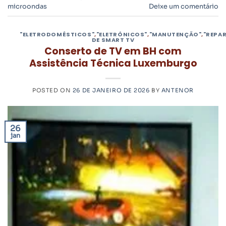
microondas
Deixe um comentário
"ELETRODOMÉSTICOS"
,
"ELETRÔNICOS"
,
"MANUTENÇÃO"
,
"REPA
DE SMART TV
Conserto de TV em BH com
Assistência Técnica Luxemburgo
POSTED ON
26 DE JANEIRO DE 2026
BY
ANTENOR
26
jan