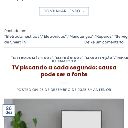
CONTINUAR LENDO
→
Postado em
"Eletrodomésticos"
,
"Eletrônicos"
,
"Manutenção"
,
"Reparos"
,
"Serviç
de Smart TV
Deixe um comentário
"ELETRODOMÉSTICOS"
,
"ELETRÔNICOS"
,
"MANUTENÇÃO"
,
"REPA
DE SMART TV
TV piscando a cada segundo: causa
pode ser a fonte
POSTED ON
26 DE DEZEMBRO DE 2025
BY
ANTENOR
26
dez