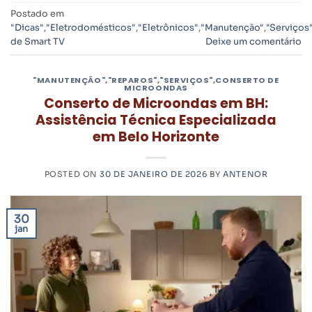
Postado em
"Dicas"
,
"Eletrodomésticos"
,
"Eletrônicos"
,
"Manutenção"
,
"Serviços
de Smart TV
Deixe um comentário
"MANUTENÇÃO"
,
"REPAROS"
,
"SERVIÇOS"
,
CONSERTO DE
MICROONDAS
Conserto de Microondas em BH:
Assistência Técnica Especializada
em Belo Horizonte
POSTED ON
30 DE JANEIRO DE 2026
BY
ANTENOR
30
jan