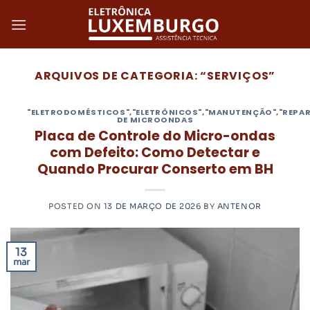
Skip
to
content
ARQUIVOS DE CATEGORIA:
“SERVIÇOS”
"ELETRODOMÉSTICOS"
,
"ELETRÔNICOS"
,
"MANUTENÇÃO"
,
"REPA
DE MICROONDAS
Placa de Controle do Micro-ondas
com Defeito: Como Detectar e
Quando Procurar Conserto em BH
POSTED ON
13 DE MARÇO DE 2026
BY
ANTENOR
13
mar