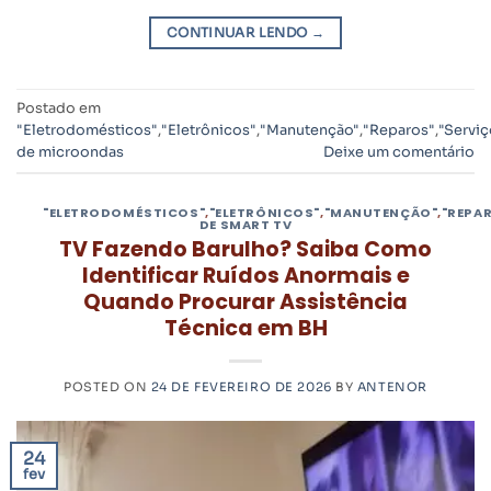
CONTINUAR LENDO
→
Postado em
"Eletrodomésticos"
,
"Eletrônicos"
,
"Manutenção"
,
"Reparos"
,
"Serviç
de microondas
Deixe um comentário
"ELETRODOMÉSTICOS"
,
"ELETRÔNICOS"
,
"MANUTENÇÃO"
,
"REPA
DE SMART TV
TV Fazendo Barulho? Saiba Como
Identificar Ruídos Anormais e
Quando Procurar Assistência
Técnica em BH
POSTED ON
24 DE FEVEREIRO DE 2026
BY
ANTENOR
24
fev