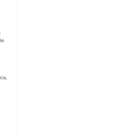
e
de
ca,