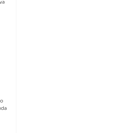
va
go
uda