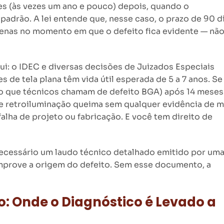
s (às vezes um ano e pouco) depois, quando o
 padrão. A lei entende que, nesse caso, o prazo de 90 d
enas no momento em que o defeito fica evidente — nã
ui: o IDEC e diversas decisões de Juizados Especiais
s de tela plana têm vida útil esperada de 5 a 7 anos. Se
a (o que técnicos chamam de defeito BGA) após 14 meses
de retroiluminação queima sem qualquer evidência de 
falha de projeto ou fabricação. E você tem direito de
 necessário um laudo técnico detalhado emitido por um
mprove a origem do defeito. Sem esse documento, a
: Onde o Diagnóstico é Levado a