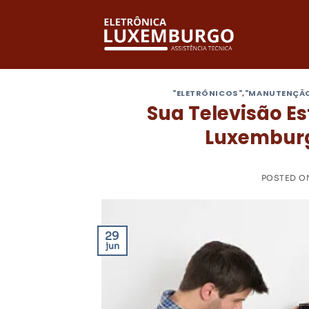
Skip
to
content
"ELETRÔNICOS"
,
"MANUTENÇÃ
Sua Televisão Es
Luxemburg
POSTED 
29
jun