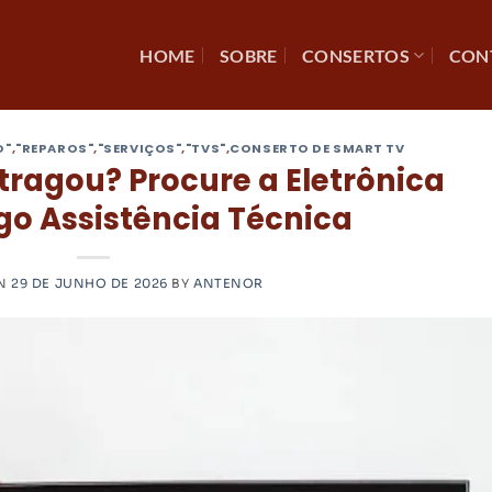
HOME
SOBRE
CONSERTOS
CON
O"
,
"REPAROS"
,
"SERVIÇOS"
,
"TVS"
,
CONSERTO DE SMART TV
tragou? Procure a Eletrônica
o Assistência Técnica
ON
29 DE JUNHO DE 2026
BY
ANTENOR