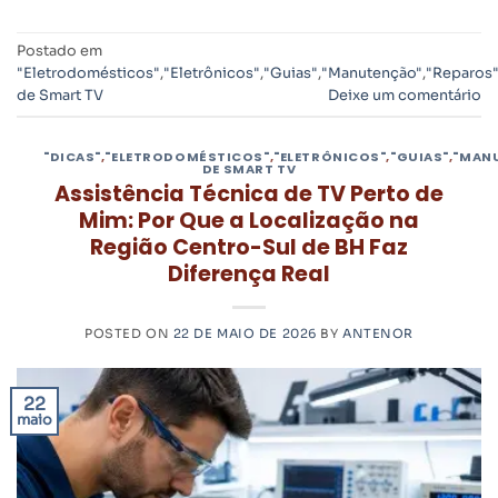
Postado em
"Eletrodomésticos"
,
"Eletrônicos"
,
"Guias"
,
"Manutenção"
,
"Reparos
de Smart TV
Deixe um comentário
"DICAS"
,
"ELETRODOMÉSTICOS"
,
"ELETRÔNICOS"
,
"GUIAS"
,
"MAN
DE SMART TV
Assistência Técnica de TV Perto de
Mim: Por Que a Localização na
Região Centro-Sul de BH Faz
Diferença Real
POSTED ON
22 DE MAIO DE 2026
BY
ANTENOR
22
maio