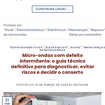
CONTINUAR LENDO
→
Postado em
"Dicas"
,
"Eletrodomésticos"
,
"Eletrônicos"
,
"Manutenção"
,
"Reparos"
de microondas
Deixe um comentário
"ELETRODOMÉSTICOS"
,
"ELETRÔNICOS"
,
"GUIAS"
,
"MANUTENÇÃO
DE MICROONDAS
Micro-ondas com defeito
intermitente: o guia técnico
definitivo para diagnosticar, evitar
riscos e decidir o conserto
POSTED ON
31 DE MARÇO DE 2026
BY
ANTENOR
31
mar