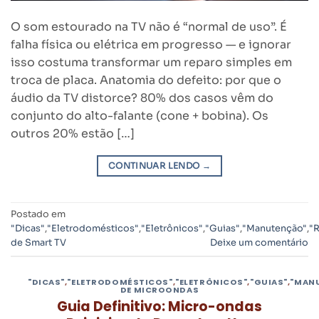
O som estourado na TV não é “normal de uso”. É
falha física ou elétrica em progresso — e ignorar
isso costuma transformar um reparo simples em
troca de placa. Anatomia do defeito: por que o
áudio da TV distorce? 80% dos casos vêm do
conjunto do alto-falante (cone + bobina). Os
outros 20% estão […]
CONTINUAR LENDO
→
Postado em
"Dicas"
,
"Eletrodomésticos"
,
"Eletrônicos"
,
"Guias"
,
"Manutenção"
,
"
de Smart TV
Deixe um comentário
"DICAS"
,
"ELETRODOMÉSTICOS"
,
"ELETRÔNICOS"
,
"GUIAS"
,
"MAN
DE MICROONDAS
Guia Definitivo: Micro-ondas