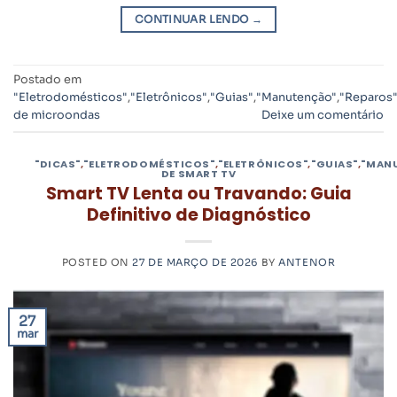
CONTINUAR LENDO
→
Postado em
"Eletrodomésticos"
,
"Eletrônicos"
,
"Guias"
,
"Manutenção"
,
"Reparos
de microondas
Deixe um comentário
"DICAS"
,
"ELETRODOMÉSTICOS"
,
"ELETRÔNICOS"
,
"GUIAS"
,
"MAN
DE SMART TV
Smart TV Lenta ou Travando: Guia
Definitivo de Diagnóstico
POSTED ON
27 DE MARÇO DE 2026
BY
ANTENOR
27
mar