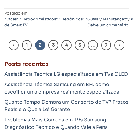
Postado em
"Dicas"
,
"Eletrodomésticos"
,
"Eletrônicos"
,
"Guias"
,
"Manutenção"
,
"
de Smart TV
Deixe um comentário
1
2
3
4
5
…
7
Posts recentes
Assistência Técnica LG especializada em TVs OLED
Assistência Técnica Samsung em BH: como
escolher uma empresa realmente especializada
Quanto Tempo Demora um Conserto de TV? Prazos
Reais e o Que a Lei Garante
Problemas Mais Comuns em TVs Samsung:
Diagnóstico Técnico e Quando Vale a Pena