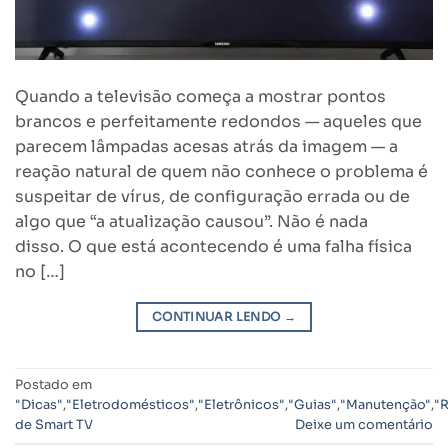
Quando a televisão começa a mostrar pontos
brancos e perfeitamente redondos — aqueles que
parecem lâmpadas acesas atrás da imagem — a
reação natural de quem não conhece o problema é
suspeitar de vírus, de configuração errada ou de
algo que “a atualização causou”. Não é nada
disso. O que está acontecendo é uma falha física
no […]
CONTINUAR LENDO
→
Postado em
"Dicas"
,
"Eletrodomésticos"
,
"Eletrônicos"
,
"Guias"
,
"Manutenção"
,
"
de Smart TV
Deixe um comentário