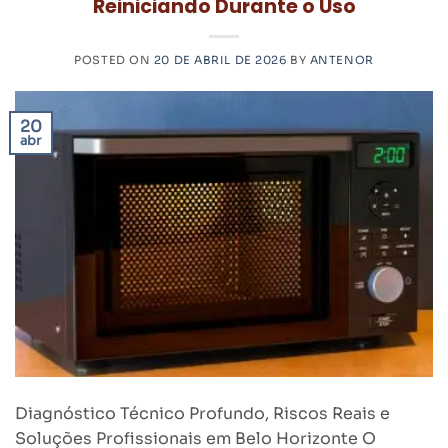
Reiniciando Durante o Uso
POSTED ON
20 DE ABRIL DE 2026
BY
ANTENOR
20
abr
Diagnóstico Técnico Profundo, Riscos Reais e
Soluções Profissionais em Belo Horizonte O