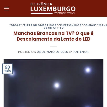
Skip
to
content
"DICAS"
,
"ELETRODOMÉSTICOS"
,
"ELETRÔNICOS"
,
"GUIAS"
,
"MAN
DE SMART TV
Manchas Brancas na TV? O que é
Descolamento da Lente do LED
POSTED ON
28 DE MAIO DE 2026
BY
ANTENOR
28
maio