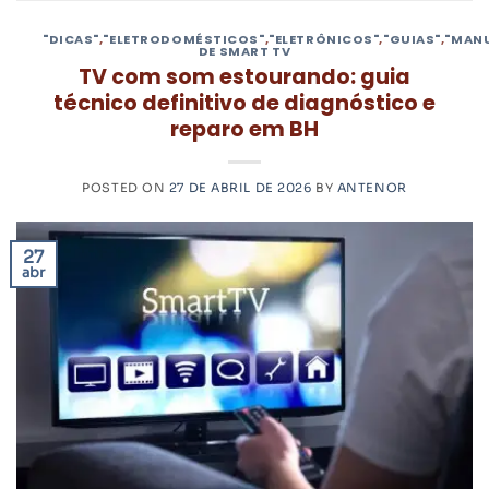
"DICAS"
,
"ELETRODOMÉSTICOS"
,
"ELETRÔNICOS"
,
"GUIAS"
,
"MAN
DE SMART TV
TV com som estourando: guia
técnico definitivo de diagnóstico e
reparo em BH
POSTED ON
27 DE ABRIL DE 2026
BY
ANTENOR
27
abr