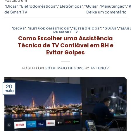
Postado em
"Dicas"
,
"Eletrodomésticos"
,
"Eletrônicos"
,
"Guias"
,
"Manutenção"
,
"
de Smart TV
Deixe um comentário
"DICAS"
,
"ELETRODOMÉSTICOS"
,
"ELETRÔNICOS"
,
"GUIAS"
,
"MAN
DE SMART TV
Como Escolher uma Assistência
Técnica de TV Confiável em BH e
Evitar Golpes
POSTED ON
20 DE MAIO DE 2026
BY
ANTENOR
20
maio