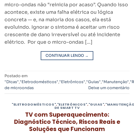
micro-ondas não “reinicia por acaso”. Quando isso
acontece, existe uma falha elétrica ou lógica
concreta — e, na maioria dos casos, ela está
evoluindo. Ignorar o sintoma é aceitar um risco
crescente de dano irreversível ou até incidente
elétrico. Por que o micro-ondas […]
CONTINUAR LENDO
→
Postado em
"Dicas"
,
"Eletrodomésticos"
,
"Eletrônicos"
,
"Guias"
,
"Manutenção"
,
"
de microondas
Deixe um comentário
"ELETRODOMÉSTICOS"
,
"ELETRÔNICOS"
,
"GUIAS"
,
"MANUTENÇÃO
DE SMART TV
TV com Superaquecimento:
Diagnóstico Técnico, Riscos Reais e
Soluções que Funcionam