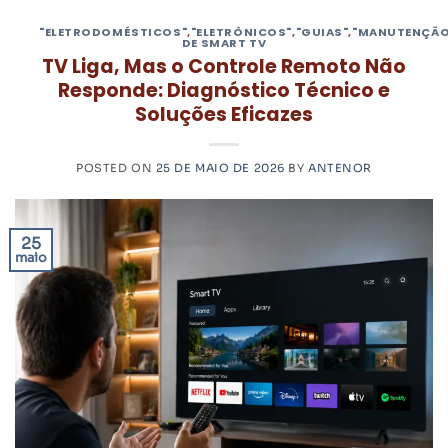
"ELETRODOMÉSTICOS"
,
"ELETRÔNICOS"
,
"GUIAS"
,
"MANUTENÇÃO
DE SMART TV
TV Liga, Mas o Controle Remoto Não
Responde: Diagnóstico Técnico e
Soluções Eficazes
POSTED ON
25 DE MAIO DE 2026
BY
ANTENOR
25
maio