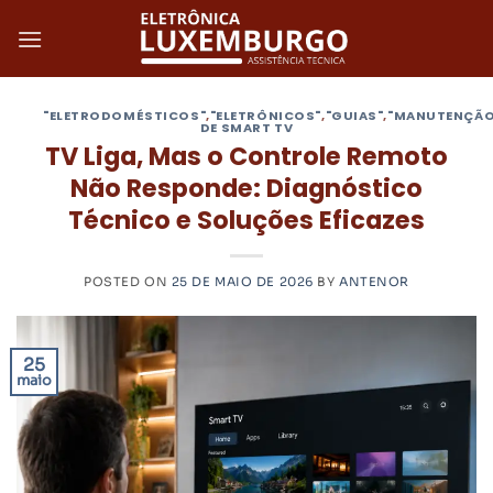
Skip
to
content
"ELETRODOMÉSTICOS"
,
"ELETRÔNICOS"
,
"GUIAS"
,
"MANUTENÇÃO
DE SMART TV
TV Liga, Mas o Controle Remoto
Não Responde: Diagnóstico
Técnico e Soluções Eficazes
POSTED ON
25 DE MAIO DE 2026
BY
ANTENOR
25
maio