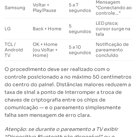
Mensagem
Voltar +
5 a 7
Samsung
“Conectando ao
Play/Pause
segundos
controle…”
LED pisca;
5
LG
Back + Home
cursor surge na
segundos
tela
TCL /
OK + Home
Notificação de
5 a 10
Android
(ou Voltar +
pareamento
segundos
TV
Home)
concluído
O procedimento deve ser realizado com o
controle posicionado a no máximo 50 centímetros
do centro do painel. Distâncias maiores reduzem a
taxa de sinal a ponto de interromper a troca de
chaves de criptografia entre os chips de
comunicação — e o pareamento simplesmente
falha sem mensagem de erro clara.
Atenção: se durante o pareamento a TV exibir
“Dispositivo Bluetooth não disponível” ou o