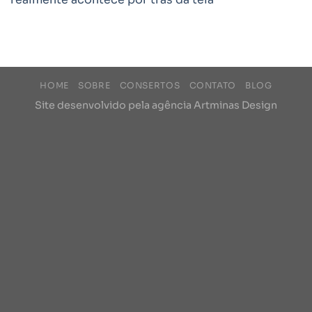
HOME
SOBRE
CONSERTOS
CONTATO
BLOG
Site desenvolvido pela agência
Artminas Design