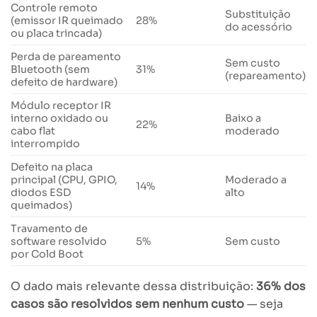
Controle remoto
Substituição
(emissor IR queimado
28%
do acessório
ou placa trincada)
Perda de pareamento
Sem custo
Bluetooth (sem
31%
(repareamento)
defeito de hardware)
Módulo receptor IR
interno oxidado ou
Baixo a
22%
cabo flat
moderado
interrompido
Defeito na placa
principal (CPU, GPIO,
Moderado a
14%
diodos ESD
alto
queimados)
Travamento de
software resolvido
5%
Sem custo
por Cold Boot
O dado mais relevante dessa distribuição:
36% dos
casos são resolvidos sem nenhum custo
— seja