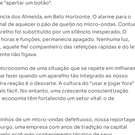
e “apertar um botão”.
ncia dos Almeida, em Belo Horizonte. O alarme para o
tinal de aquecer o pão de queijo no micro-ondas. Contu
relho foi substituído por um silêncio inesperado. O
e horas e funções, permanecia apagado. Nenhuma luz,
 aquele fiel companheiro das refeições rápidas e do le
nte não ligava.
um microcosmo de uma situação que se repete em milhare
que fazer quando um aparelho tão integrado ao nosso
ira reação é o descarte. A cultura do “usar e jogar fora”
s fácil. No entanto, uma crescente conscientização
 economia têm fortalecido um setor vital: o de
minhos de um micro-ondas defeituoso, nossa reportag
burgo, uma empresa com anos de tradição na capital
e pelo profundo conhecimento técnico de seus