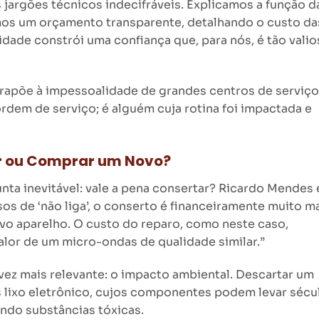
 jargões técnicos indecifráveis. Explicamos a função d
mos um orçamento transparente, detalhando o custo da
dade constrói uma confiança que, para nós, é tão valio
apõe à impessoalidade de grandes centros de serviço
rdem de serviço; é alguém cuja rotina foi impactada e
r ou Comprar um Novo?
nta inevitável: vale a pena consertar? Ricardo Mendes 
s de ‘não liga’, o conserto é financeiramente muito m
vo aparelho. O custo do reparo, como neste caso,
lor de um micro-ondas de qualidade similar.”
vez mais relevante: o impacto ambiental. Descartar um
s lixo eletrônico, cujos componentes podem levar sécu
ando substâncias tóxicas.