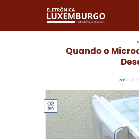
Skip
to
content
Quando o Microo
Des
POSTED 
02
jun