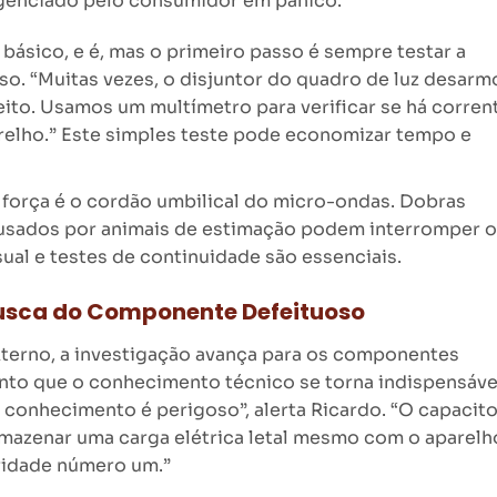
igenciado pelo consumidor em pânico.
básico, e é, mas o primeiro passo é sempre testar a
so. “Muitas vezes, o disjuntor do quadro de luz desarm
ito. Usamos um multímetro para verificar se há corren
relho.” Este simples teste pode economizar tempo e
 força é o cordão umbilical do micro-ondas. Dobras
ausados por animais de estimação podem interromper o
ual e testes de continuidade são essenciais.
Busca do Componente Defeituoso
terno, a investigação avança para os componentes
nto que o conhecimento técnico se torna indispensáve
conhecimento é perigoso”, alerta Ricardo. “O capacito
rmazenar uma carga elétrica letal mesmo com o aparelh
ridade número um.”