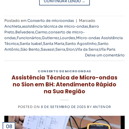
CONTINUAR LENDO
→
Postado em
Conserto de microondas
|
Marcado
Anchieta
,
assistência técnica de micro-ondas
,
Barro
Preto
,
Belvedere
,
Carmo
,
conserto de micro-
ondas
,
Funcionários
,
Gutierrez
,
Lourdes
,
Micro-ondas Assistência
Técnica
,
Santa Isabel
,
Santa Maria
,
Santo Agostinho
,
Santo
Antônio
,
São Bento
,
Savassi
,
Serra
,
Sion
,
Vila da Serra
,
Vila Paris
Deixe um comentário
CONSERTO DE MICROONDAS
Assistência Técnica de Micro-ondas
no Sion em BH: Atendimento Rápido
na Sua Região
POSTED ON
8 DE SETEMBRO DE 2025
BY
ANTENOR
08