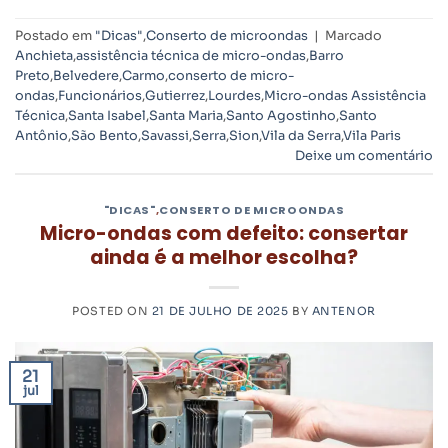
Postado em
"Dicas"
,
Conserto de microondas
|
Marcado
Anchieta
,
assistência técnica de micro-ondas
,
Barro
Preto
,
Belvedere
,
Carmo
,
conserto de micro-
ondas
,
Funcionários
,
Gutierrez
,
Lourdes
,
Micro-ondas Assistência
Técnica
,
Santa Isabel
,
Santa Maria
,
Santo Agostinho
,
Santo
Antônio
,
São Bento
,
Savassi
,
Serra
,
Sion
,
Vila da Serra
,
Vila Paris
Deixe um comentário
"DICAS"
,
CONSERTO DE MICROONDAS
Micro-ondas com defeito: consertar
ainda é a melhor escolha?
POSTED ON
21 DE JULHO DE 2025
BY
ANTENOR
21
jul