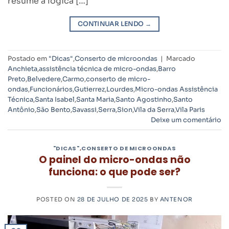
resume a lógica […]
CONTINUAR LENDO
→
Postado em
"Dicas"
,
Conserto de microondas
|
Marcado
Anchieta
,
assistência técnica de micro-ondas
,
Barro
Preto
,
Belvedere
,
Carmo
,
conserto de micro-
ondas
,
Funcionários
,
Gutierrez
,
Lourdes
,
Micro-ondas Assistência
Técnica
,
Santa Isabel
,
Santa Maria
,
Santo Agostinho
,
Santo
Antônio
,
São Bento
,
Savassi
,
Serra
,
Sion
,
Vila da Serra
,
Vila Paris
Deixe um comentário
"DICAS"
,
CONSERTO DE MICROONDAS
O painel do micro-ondas não
funciona: o que pode ser?
POSTED ON
28 DE JULHO DE 2025
BY
ANTENOR