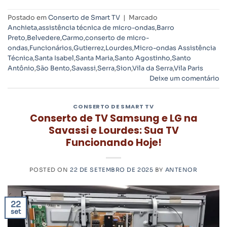
Postado em
Conserto de Smart TV
|
Marcado
Anchieta
,
assistência técnica de micro-ondas
,
Barro
Preto
,
Belvedere
,
Carmo
,
conserto de micro-
ondas
,
Funcionários
,
Gutierrez
,
Lourdes
,
Micro-ondas Assistência
Técnica
,
Santa Isabel
,
Santa Maria
,
Santo Agostinho
,
Santo
Antônio
,
São Bento
,
Savassi
,
Serra
,
Sion
,
Vila da Serra
,
Vila Paris
Deixe um comentário
CONSERTO DE SMART TV
Conserto de TV Samsung e LG na
Savassi e Lourdes: Sua TV
Funcionando Hoje!
POSTED ON
22 DE SETEMBRO DE 2025
BY
ANTENOR
22
set