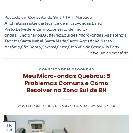
Postado em
Conserto de Smart TV
|
Marcado
Anchieta
,
assistência técnica de micro-ondas
,
Barro
Preto
,
Belvedere
,
Carmo
,
conserto de micro-
ondas
,
Funcionários
,
Gutierrez
,
Lourdes
,
Micro-ondas Assistência
Técnica
,
Santa Isabel
,
Santa Maria
,
Santo Agostinho
,
Santo
Antônio
,
São Bento
,
Savassi
,
Serra
,
Sion
,
Vila da Serra
,
Vila Paris
Deixe um comentário
CONSERTO DE MICROONDAS
Meu Micro-ondas Quebrou: 5
Problemas Comuns e Como
Resolver na Zona Sul de BH
POSTED ON
15 DE SETEMBRO DE 2025
BY
ANTENOR
15
set