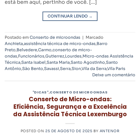
está bem aqui, pertinho de você. […]
CONTINUAR LENDO
→
Postado em
Conserto de microondas
|
Marcado
Anchieta
,
assistência técnica de micro-ondas
,
Barro
Preto
,
Belvedere
,
Carmo
,
conserto de micro-
ondas
,
Funcionários
,
Gutierrez
,
Lourdes
,
Micro-ondas Assistência
Técnica
,
Santa Isabel
,
Santa Maria
,
Santo Agostinho
,
Santo
Antônio
,
São Bento
,
Savassi
,
Serra
,
Sion
,
Vila da Serra
,
Vila Paris
Deixe um comentário
"DICAS"
,
CONSERTO DE MICROONDAS
Conserto de Micro-ondas:
Eficiência, Segurança e a Excelência
da Assistência Técnica Lexemburgo
POSTED ON
25 DE AGOSTO DE 2025
BY
ANTENOR