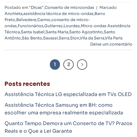
Postado em
"Dicas"
,
Conserto de microondas
|
Marcado
Anchieta
,
assistência técnica de micro-ondas
,
Barro
Preto
,
Belvedere
,
Carmo
,
conserto de micro-
ondas
,
Funcionários
,
Gutierrez
,
Lourdes
,
Micro-ondas Assistência
Técnica
,
Santa Isabel
,
Santa Maria
,
Santo Agostinho
,
Santo
Antônio
,
São Bento
,
Savassi
,
Serra
,
Sion
,
Vila da Serra
,
Vila Paris
Deixe um comentário
1
2
Posts recentes
Assistência Técnica LG especializada em TVs OLED
Assistência Técnica Samsung em BH: como
escolher uma empresa realmente especializada
Quanto Tempo Demora um Conserto de TV? Prazos
Reais e o Que a Lei Garante