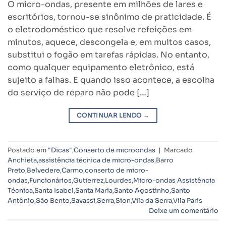
O micro-ondas, presente em milhões de lares e
escritórios, tornou-se sinônimo de praticidade. É
o eletrodoméstico que resolve refeições em
minutos, aquece, descongela e, em muitos casos,
substitui o fogão em tarefas rápidas. No entanto,
como qualquer equipamento eletrônico, está
sujeito a falhas. E quando isso acontece, a escolha
do serviço de reparo não pode […]
CONTINUAR LENDO
→
Postado em
"Dicas"
,
Conserto de microondas
|
Marcado
Anchieta
,
assistência técnica de micro-ondas
,
Barro
Preto
,
Belvedere
,
Carmo
,
conserto de micro-
ondas
,
Funcionários
,
Gutierrez
,
Lourdes
,
Micro-ondas Assistência
Técnica
,
Santa Isabel
,
Santa Maria
,
Santo Agostinho
,
Santo
Antônio
,
São Bento
,
Savassi
,
Serra
,
Sion
,
Vila da Serra
,
Vila Paris
Deixe um comentário