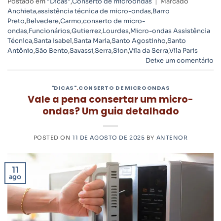
Postado em
"Dicas"
,
Conserto de microondas
|
Marcado
Anchieta
,
assistência técnica de micro-ondas
,
Barro
Preto
,
Belvedere
,
Carmo
,
conserto de micro-
ondas
,
Funcionários
,
Gutierrez
,
Lourdes
,
Micro-ondas Assistência
Técnica
,
Santa Isabel
,
Santa Maria
,
Santo Agostinho
,
Santo
Antônio
,
São Bento
,
Savassi
,
Serra
,
Sion
,
Vila da Serra
,
Vila Paris
Deixe um comentário
"DICAS"
,
CONSERTO DE MICROONDAS
Vale a pena consertar um micro-
ondas? Um guia detalhado
POSTED ON
11 DE AGOSTO DE 2025
BY
ANTENOR
11
ago