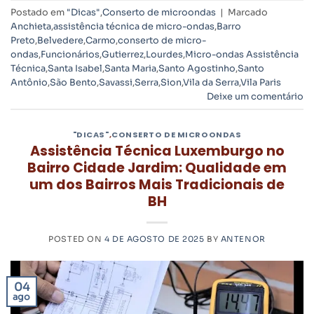
Postado em
"Dicas"
,
Conserto de microondas
|
Marcado
Anchieta
,
assistência técnica de micro-ondas
,
Barro
Preto
,
Belvedere
,
Carmo
,
conserto de micro-
ondas
,
Funcionários
,
Gutierrez
,
Lourdes
,
Micro-ondas Assistência
Técnica
,
Santa Isabel
,
Santa Maria
,
Santo Agostinho
,
Santo
Antônio
,
São Bento
,
Savassi
,
Serra
,
Sion
,
Vila da Serra
,
Vila Paris
Deixe um comentário
"DICAS"
,
CONSERTO DE MICROONDAS
Assistência Técnica Luxemburgo no
Bairro Cidade Jardim: Qualidade em
um dos Bairros Mais Tradicionais de
BH
POSTED ON
4 DE AGOSTO DE 2025
BY
ANTENOR
04
ago