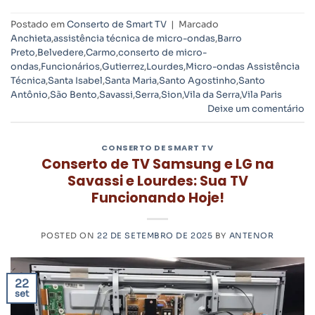
Postado em
Conserto de Smart TV
|
Marcado
Anchieta
,
assistência técnica de micro-ondas
,
Barro
Preto
,
Belvedere
,
Carmo
,
conserto de micro-
ondas
,
Funcionários
,
Gutierrez
,
Lourdes
,
Micro-ondas Assistência
Técnica
,
Santa Isabel
,
Santa Maria
,
Santo Agostinho
,
Santo
Antônio
,
São Bento
,
Savassi
,
Serra
,
Sion
,
Vila da Serra
,
Vila Paris
Deixe um comentário
CONSERTO DE SMART TV
Conserto de TV Samsung e LG na
Savassi e Lourdes: Sua TV
Funcionando Hoje!
POSTED ON
22 DE SETEMBRO DE 2025
BY
ANTENOR
22
set