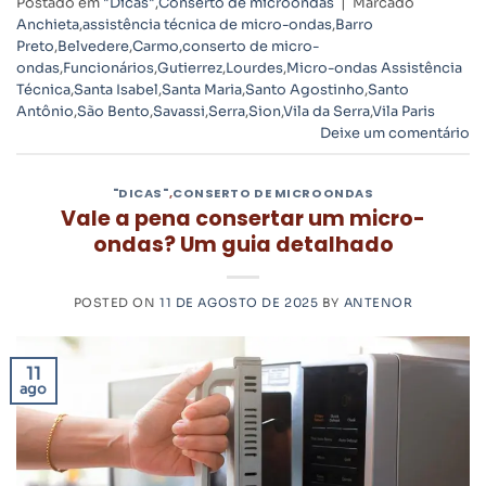
Postado em
"Dicas"
,
Conserto de microondas
|
Marcado
Anchieta
,
assistência técnica de micro-ondas
,
Barro
Preto
,
Belvedere
,
Carmo
,
conserto de micro-
ondas
,
Funcionários
,
Gutierrez
,
Lourdes
,
Micro-ondas Assistência
Técnica
,
Santa Isabel
,
Santa Maria
,
Santo Agostinho
,
Santo
Antônio
,
São Bento
,
Savassi
,
Serra
,
Sion
,
Vila da Serra
,
Vila Paris
Deixe um comentário
"DICAS"
,
CONSERTO DE MICROONDAS
Vale a pena consertar um micro-
ondas? Um guia detalhado
POSTED ON
11 DE AGOSTO DE 2025
BY
ANTENOR
11
ago