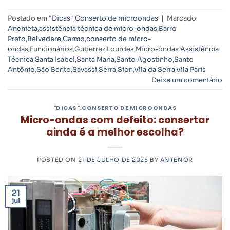
Postado em
"Dicas"
,
Conserto de microondas
|
Marcado
Anchieta
,
assistência técnica de micro-ondas
,
Barro
Preto
,
Belvedere
,
Carmo
,
conserto de micro-
ondas
,
Funcionários
,
Gutierrez
,
Lourdes
,
Micro-ondas Assistência
Técnica
,
Santa Isabel
,
Santa Maria
,
Santo Agostinho
,
Santo
Antônio
,
São Bento
,
Savassi
,
Serra
,
Sion
,
Vila da Serra
,
Vila Paris
Deixe um comentário
"DICAS"
,
CONSERTO DE MICROONDAS
Micro-ondas com defeito: consertar
ainda é a melhor escolha?
POSTED ON
21 DE JULHO DE 2025
BY
ANTENOR
21
jul