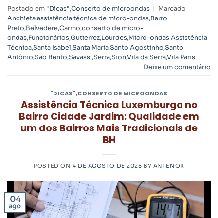
Postado em
"Dicas"
,
Conserto de microondas
|
Marcado
Anchieta
,
assistência técnica de micro-ondas
,
Barro
Preto
,
Belvedere
,
Carmo
,
conserto de micro-
ondas
,
Funcionários
,
Gutierrez
,
Lourdes
,
Micro-ondas Assistência
Técnica
,
Santa Isabel
,
Santa Maria
,
Santo Agostinho
,
Santo
Antônio
,
São Bento
,
Savassi
,
Serra
,
Sion
,
Vila da Serra
,
Vila Paris
Deixe um comentário
"DICAS"
,
CONSERTO DE MICROONDAS
Assistência Técnica Luxemburgo no
Bairro Cidade Jardim: Qualidade em
um dos Bairros Mais Tradicionais de
BH
POSTED ON
4 DE AGOSTO DE 2025
BY
ANTENOR
04
ago