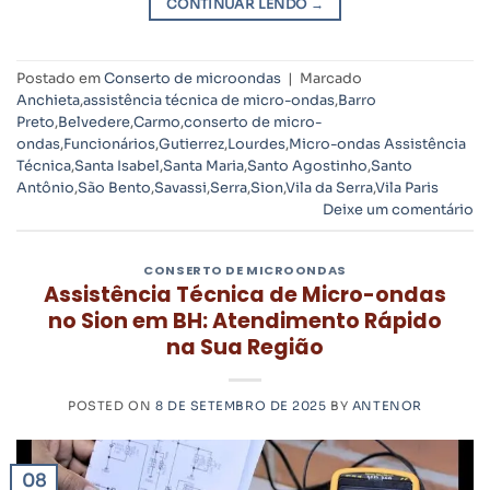
CONTINUAR LENDO
→
Postado em
Conserto de microondas
|
Marcado
Anchieta
,
assistência técnica de micro-ondas
,
Barro
Preto
,
Belvedere
,
Carmo
,
conserto de micro-
ondas
,
Funcionários
,
Gutierrez
,
Lourdes
,
Micro-ondas Assistência
Técnica
,
Santa Isabel
,
Santa Maria
,
Santo Agostinho
,
Santo
Antônio
,
São Bento
,
Savassi
,
Serra
,
Sion
,
Vila da Serra
,
Vila Paris
Deixe um comentário
CONSERTO DE MICROONDAS
Assistência Técnica de Micro-ondas
no Sion em BH: Atendimento Rápido
na Sua Região
POSTED ON
8 DE SETEMBRO DE 2025
BY
ANTENOR
08