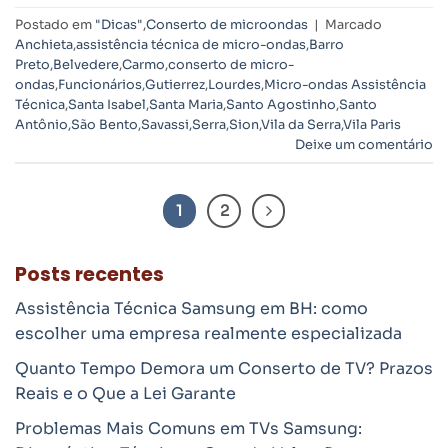
Postado em
"Dicas"
,
Conserto de microondas
|
Marcado
Anchieta
,
assistência técnica de micro-ondas
,
Barro
Preto
,
Belvedere
,
Carmo
,
conserto de micro-
ondas
,
Funcionários
,
Gutierrez
,
Lourdes
,
Micro-ondas Assistência
Técnica
,
Santa Isabel
,
Santa Maria
,
Santo Agostinho
,
Santo
Antônio
,
São Bento
,
Savassi
,
Serra
,
Sion
,
Vila da Serra
,
Vila Paris
Deixe um comentário
1
2
Posts recentes
Assistência Técnica Samsung em BH: como
escolher uma empresa realmente especializada
Quanto Tempo Demora um Conserto de TV? Prazos
Reais e o Que a Lei Garante
Problemas Mais Comuns em TVs Samsung: