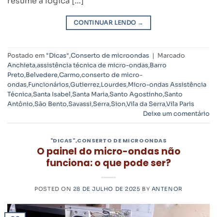
resume a lógica […]
CONTINUAR LENDO
→
Postado em
"Dicas"
,
Conserto de microondas
|
Marcado
Anchieta
,
assistência técnica de micro-ondas
,
Barro
Preto
,
Belvedere
,
Carmo
,
conserto de micro-
ondas
,
Funcionários
,
Gutierrez
,
Lourdes
,
Micro-ondas Assistência
Técnica
,
Santa Isabel
,
Santa Maria
,
Santo Agostinho
,
Santo
Antônio
,
São Bento
,
Savassi
,
Serra
,
Sion
,
Vila da Serra
,
Vila Paris
Deixe um comentário
"DICAS"
,
CONSERTO DE MICROONDAS
O painel do micro-ondas não
funciona: o que pode ser?
POSTED ON
28 DE JULHO DE 2025
BY
ANTENOR