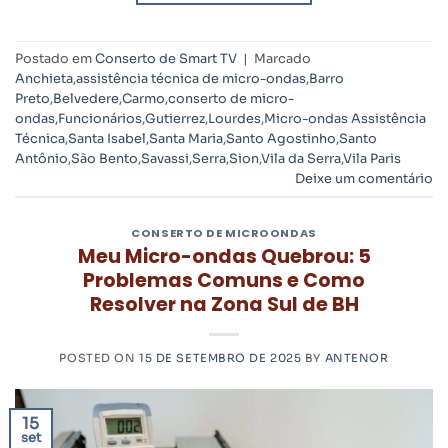
Postado em
Conserto de Smart TV
|
Marcado
Anchieta
,
assistência técnica de micro-ondas
,
Barro
Preto
,
Belvedere
,
Carmo
,
conserto de micro-
ondas
,
Funcionários
,
Gutierrez
,
Lourdes
,
Micro-ondas Assistência
Técnica
,
Santa Isabel
,
Santa Maria
,
Santo Agostinho
,
Santo
Antônio
,
São Bento
,
Savassi
,
Serra
,
Sion
,
Vila da Serra
,
Vila Paris
Deixe um comentário
CONSERTO DE MICROONDAS
Meu Micro-ondas Quebrou: 5
Problemas Comuns e Como
Resolver na Zona Sul de BH
POSTED ON
15 DE SETEMBRO DE 2025
BY
ANTENOR
15
set