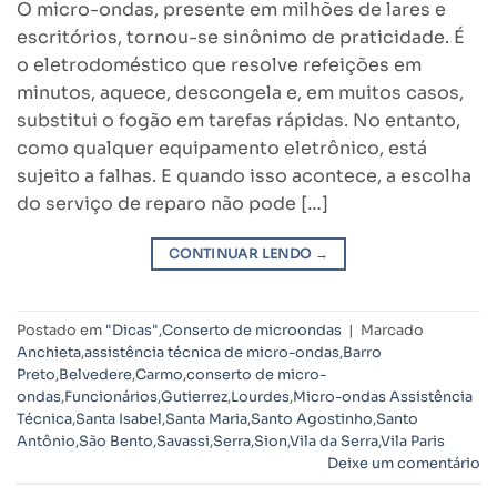
O micro-ondas, presente em milhões de lares e
escritórios, tornou-se sinônimo de praticidade. É
o eletrodoméstico que resolve refeições em
minutos, aquece, descongela e, em muitos casos,
substitui o fogão em tarefas rápidas. No entanto,
como qualquer equipamento eletrônico, está
sujeito a falhas. E quando isso acontece, a escolha
do serviço de reparo não pode […]
CONTINUAR LENDO
→
Postado em
"Dicas"
,
Conserto de microondas
|
Marcado
Anchieta
,
assistência técnica de micro-ondas
,
Barro
Preto
,
Belvedere
,
Carmo
,
conserto de micro-
ondas
,
Funcionários
,
Gutierrez
,
Lourdes
,
Micro-ondas Assistência
Técnica
,
Santa Isabel
,
Santa Maria
,
Santo Agostinho
,
Santo
Antônio
,
São Bento
,
Savassi
,
Serra
,
Sion
,
Vila da Serra
,
Vila Paris
Deixe um comentário