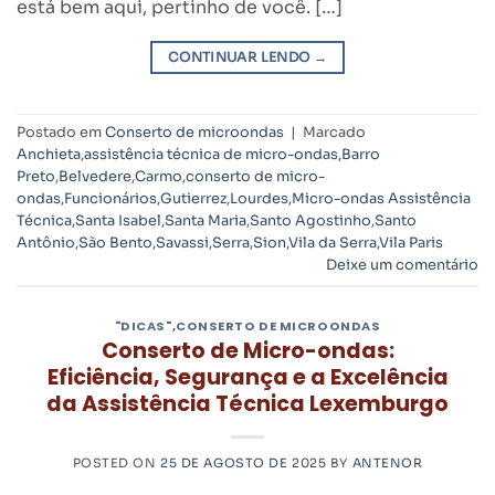
está bem aqui, pertinho de você. […]
CONTINUAR LENDO
→
Postado em
Conserto de microondas
|
Marcado
Anchieta
,
assistência técnica de micro-ondas
,
Barro
Preto
,
Belvedere
,
Carmo
,
conserto de micro-
ondas
,
Funcionários
,
Gutierrez
,
Lourdes
,
Micro-ondas Assistência
Técnica
,
Santa Isabel
,
Santa Maria
,
Santo Agostinho
,
Santo
Antônio
,
São Bento
,
Savassi
,
Serra
,
Sion
,
Vila da Serra
,
Vila Paris
Deixe um comentário
"DICAS"
,
CONSERTO DE MICROONDAS
Conserto de Micro-ondas:
Eficiência, Segurança e a Excelência
da Assistência Técnica Lexemburgo
POSTED ON
25 DE AGOSTO DE 2025
BY
ANTENOR