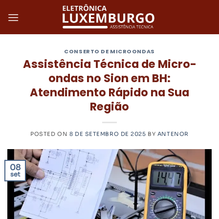
Skip
to
content
CONSERTO DE MICROONDAS
Assistência Técnica de Micro-
ondas no Sion em BH:
Atendimento Rápido na Sua
Região
POSTED ON
8 DE SETEMBRO DE 2025
BY
ANTENOR
08
set