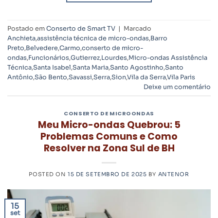
Postado em
Conserto de Smart TV
|
Marcado
Anchieta
,
assistência técnica de micro-ondas
,
Barro
Preto
,
Belvedere
,
Carmo
,
conserto de micro-
ondas
,
Funcionários
,
Gutierrez
,
Lourdes
,
Micro-ondas Assistência
Técnica
,
Santa Isabel
,
Santa Maria
,
Santo Agostinho
,
Santo
Antônio
,
São Bento
,
Savassi
,
Serra
,
Sion
,
Vila da Serra
,
Vila Paris
Deixe um comentário
CONSERTO DE MICROONDAS
Meu Micro-ondas Quebrou: 5
Problemas Comuns e Como
Resolver na Zona Sul de BH
POSTED ON
15 DE SETEMBRO DE 2025
BY
ANTENOR
15
set