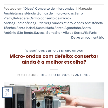
Postado em
"Dicas"
,
Conserto de microondas
|
Marcado
Anchieta
,
assistência técnica de micro-ondas
,
Barro
Preto
,
Belvedere
,
Carmo
,
conserto de micro-
ondas
,
Funcionários
,
Gutierrez
,
Lourdes
,
Micro-ondas Assistência
Técnica
,
Santa Isabel
,
Santa Maria
,
Santo Agostinho
,
Santo
Antônio
,
São Bento
,
Savassi
,
Serra
,
Sion
,
Vila da Serra
,
Vila Paris
Deixe um comentário
"DICAS"
,
CONSERTO DE MICROONDAS
Micro-ondas com defeito: consertar
ainda é a melhor escolha?
POSTED ON
21 DE JULHO DE 2025
BY
ANTENOR
21
jul