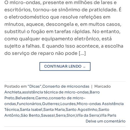
O micro-ondas, presente em milhões de lares e
escritórios, tornou-se sinônimo de praticidade. É
o eletrodoméstico que resolve refeições em
minutos, aquece, descongela e, em muitos casos,
substitui o fogão em tarefas rápidas. No entanto,
como qualquer equipamento eletrônico, está
sujeito a falhas. E quando isso acontece, a escolha
do serviço de reparo não pode […]
CONTINUAR LENDO
→
Postado em
"Dicas"
,
Conserto de microondas
|
Marcado
Anchieta
,
assistência técnica de micro-ondas
,
Barro
Preto
,
Belvedere
,
Carmo
,
conserto de micro-
ondas
,
Funcionários
,
Gutierrez
,
Lourdes
,
Micro-ondas Assistência
Técnica
,
Santa Isabel
,
Santa Maria
,
Santo Agostinho
,
Santo
Antônio
,
São Bento
,
Savassi
,
Serra
,
Sion
,
Vila da Serra
,
Vila Paris
Deixe um comentário