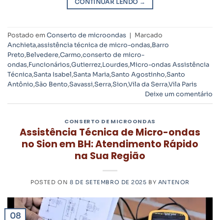
CONTINUAR LENDO
→
Postado em
Conserto de microondas
|
Marcado
Anchieta
,
assistência técnica de micro-ondas
,
Barro
Preto
,
Belvedere
,
Carmo
,
conserto de micro-
ondas
,
Funcionários
,
Gutierrez
,
Lourdes
,
Micro-ondas Assistência
Técnica
,
Santa Isabel
,
Santa Maria
,
Santo Agostinho
,
Santo
Antônio
,
São Bento
,
Savassi
,
Serra
,
Sion
,
Vila da Serra
,
Vila Paris
Deixe um comentário
CONSERTO DE MICROONDAS
Assistência Técnica de Micro-ondas
no Sion em BH: Atendimento Rápido
na Sua Região
POSTED ON
8 DE SETEMBRO DE 2025
BY
ANTENOR
08