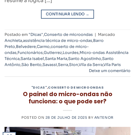
resume a lógica […]
CONTINUAR LENDO
→
Postado em
"Dicas"
,
Conserto de microondas
|
Marcado
Anchieta
,
assistência técnica de micro-ondas
,
Barro
Preto
,
Belvedere
,
Carmo
,
conserto de micro-
ondas
,
Funcionários
,
Gutierrez
,
Lourdes
,
Micro-ondas Assistência
Técnica
,
Santa Isabel
,
Santa Maria
,
Santo Agostinho
,
Santo
Antônio
,
São Bento
,
Savassi
,
Serra
,
Sion
,
Vila da Serra
,
Vila Paris
Deixe um comentário
"DICAS"
,
CONSERTO DE MICROONDAS
O painel do micro-ondas não
funciona: o que pode ser?
POSTED ON
28 DE JULHO DE 2025
BY
ANTENOR