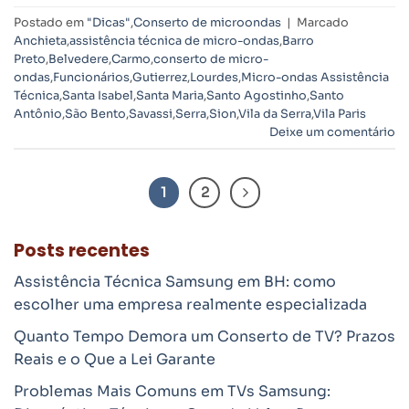
Postado em
"Dicas"
,
Conserto de microondas
|
Marcado
Anchieta
,
assistência técnica de micro-ondas
,
Barro
Preto
,
Belvedere
,
Carmo
,
conserto de micro-
ondas
,
Funcionários
,
Gutierrez
,
Lourdes
,
Micro-ondas Assistência
Técnica
,
Santa Isabel
,
Santa Maria
,
Santo Agostinho
,
Santo
Antônio
,
São Bento
,
Savassi
,
Serra
,
Sion
,
Vila da Serra
,
Vila Paris
Deixe um comentário
1
2
Posts recentes
Assistência Técnica Samsung em BH: como
escolher uma empresa realmente especializada
Quanto Tempo Demora um Conserto de TV? Prazos
Reais e o Que a Lei Garante
Problemas Mais Comuns em TVs Samsung: