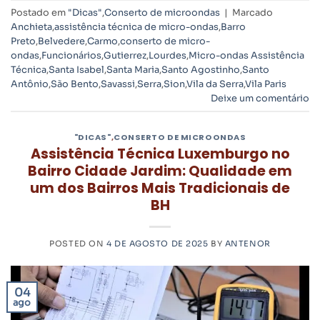
Postado em
"Dicas"
,
Conserto de microondas
|
Marcado
Anchieta
,
assistência técnica de micro-ondas
,
Barro
Preto
,
Belvedere
,
Carmo
,
conserto de micro-
ondas
,
Funcionários
,
Gutierrez
,
Lourdes
,
Micro-ondas Assistência
Técnica
,
Santa Isabel
,
Santa Maria
,
Santo Agostinho
,
Santo
Antônio
,
São Bento
,
Savassi
,
Serra
,
Sion
,
Vila da Serra
,
Vila Paris
Deixe um comentário
"DICAS"
,
CONSERTO DE MICROONDAS
Assistência Técnica Luxemburgo no
Bairro Cidade Jardim: Qualidade em
um dos Bairros Mais Tradicionais de
BH
POSTED ON
4 DE AGOSTO DE 2025
BY
ANTENOR
04
ago