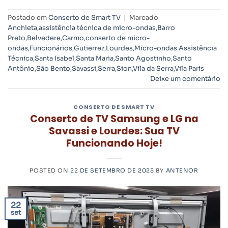
Postado em
Conserto de Smart TV
|
Marcado
Anchieta
,
assistência técnica de micro-ondas
,
Barro
Preto
,
Belvedere
,
Carmo
,
conserto de micro-
ondas
,
Funcionários
,
Gutierrez
,
Lourdes
,
Micro-ondas Assistência
Técnica
,
Santa Isabel
,
Santa Maria
,
Santo Agostinho
,
Santo
Antônio
,
São Bento
,
Savassi
,
Serra
,
Sion
,
Vila da Serra
,
Vila Paris
Deixe um comentário
CONSERTO DE SMART TV
Conserto de TV Samsung e LG na
Savassi e Lourdes: Sua TV
Funcionando Hoje!
POSTED ON
22 DE SETEMBRO DE 2025
BY
ANTENOR
22
set