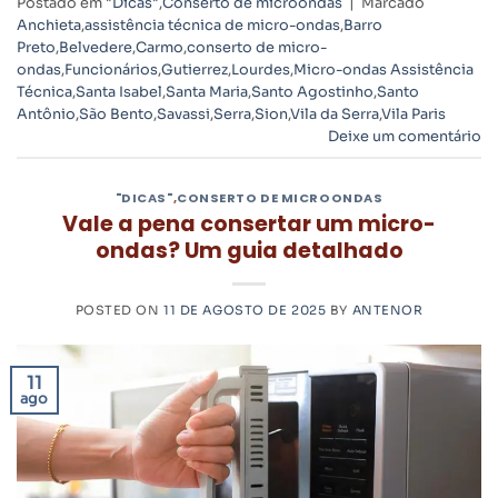
Postado em
"Dicas"
,
Conserto de microondas
|
Marcado
Anchieta
,
assistência técnica de micro-ondas
,
Barro
Preto
,
Belvedere
,
Carmo
,
conserto de micro-
ondas
,
Funcionários
,
Gutierrez
,
Lourdes
,
Micro-ondas Assistência
Técnica
,
Santa Isabel
,
Santa Maria
,
Santo Agostinho
,
Santo
Antônio
,
São Bento
,
Savassi
,
Serra
,
Sion
,
Vila da Serra
,
Vila Paris
Deixe um comentário
"DICAS"
,
CONSERTO DE MICROONDAS
Vale a pena consertar um micro-
ondas? Um guia detalhado
POSTED ON
11 DE AGOSTO DE 2025
BY
ANTENOR
11
ago