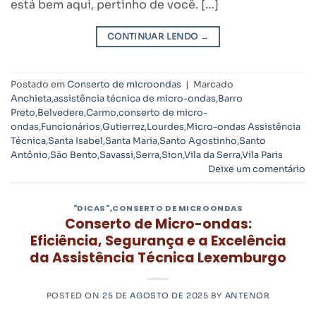
está bem aqui, pertinho de você. […]
CONTINUAR LENDO
→
Postado em
Conserto de microondas
|
Marcado
Anchieta
,
assistência técnica de micro-ondas
,
Barro
Preto
,
Belvedere
,
Carmo
,
conserto de micro-
ondas
,
Funcionários
,
Gutierrez
,
Lourdes
,
Micro-ondas Assistência
Técnica
,
Santa Isabel
,
Santa Maria
,
Santo Agostinho
,
Santo
Antônio
,
São Bento
,
Savassi
,
Serra
,
Sion
,
Vila da Serra
,
Vila Paris
Deixe um comentário
"DICAS"
,
CONSERTO DE MICROONDAS
Conserto de Micro-ondas:
Eficiência, Segurança e a Excelência
da Assistência Técnica Lexemburgo
POSTED ON
25 DE AGOSTO DE 2025
BY
ANTENOR