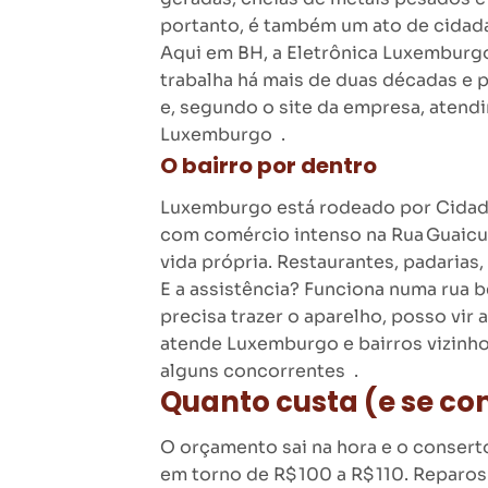
portanto, é também um ato de cidada
Aqui em BH, a Eletrônica Luxemburgo
trabalha há mais de duas décadas e p
e, segundo o site da empresa, atend
Luxemburgo .
O bairro por dentro
Luxemburgo está rodeado por Cidade 
com comércio intenso na Rua Guaicuí
vida própria. Restaurantes, padarias,
E a assistência? Funciona numa rua be
precisa trazer o aparelho, posso vir 
atende Luxemburgo e bairros vizinh
alguns concorrentes .
Quanto custa (e se c
O orçamento sai na hora e o conserto
em torno de R$ 100 a R$ 110. Reparo