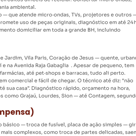
nia ambiental.
 — que atende micro‑ondas, TVs, projetores e outros 
romete uso de peças originais, diagnóstico em até 24 h
imento domiciliar em toda a grande BH, incluindo
Jardim, Vila Paris, Coração de Jesus — quente, urban
 e na Avenida Raja Gabaglia . Apesar de pequeno, tem
 farmácias, até pet‑shops e barracas, tudo ali perto.
m comercial e fácil de chegar. O técnico até diz: “não
até sua casa”. Diagnóstico rápido, orçamento na hora,
os como Grajaú, Lourdes, Sion — até Contagem, segun
ompensa)
 básico — troca de fusível, placa de ação simples — gir
s mais complexos, como troca de partes delicadas, sae