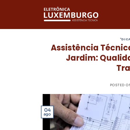
Skip
to
content
"DIC
Assistência Técni
Jardim: Qualid
Tra
POSTED 
04
ago