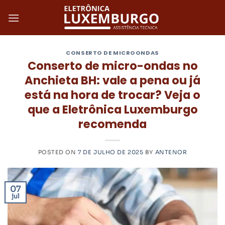
Skip
to
content
CONSERTO DE MICROONDAS
Conserto de micro-ondas no
Anchieta BH: vale a pena ou já
está na hora de trocar? Veja o
que a Eletrônica Luxemburgo
recomenda
POSTED ON
7 DE JULHO DE 2025
BY
ANTENOR
07
jul